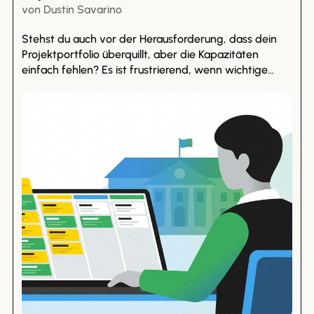
von
Dustin
Savarino
Stehst du auch vor der Herausforderung, dass dein
Projektportfolio überquillt, aber die Kapazitäten
einfach fehlen? Es ist frustrierend, wenn wichtige
Transformationsprojekte immer wieder nach hinten
geschoben werden müssen. In unserem nächsten
Beitrag zeigen wir dir, wie du mit gezielter
Unterstützung neue Impulse setzen kannst, ohne auf
eine freie Stelle warten zu müssen. Lass dich
inspirieren und entdecke neue Wege, um frischen
Wind in deine Projekte zu bringen!