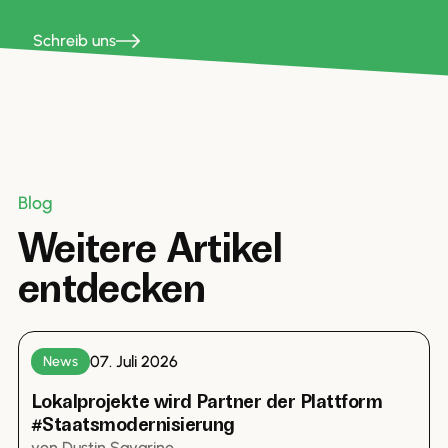
S
c
h
r
e
i
b
u
n
s
Blog
Weitere Artikel
entdecken
07. Juli 2026
News
Lokalprojekte wird Partner der Plattform
#Staatsmodernisierung
von
Dustin
Savarino