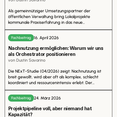
Als gemeinnütziger Umsetzungspartner der
öffentlichen Verwaltung bring Lokalprojekte
kommunale Praxiserfahrung in das neue
Forschungsprojekt der Hertie School ein.
16. April 2026
Fachbeitrag
Nachnutzung ermöglichen: Warum wir uns
als Orchestrator positionieren
von
Dustin
Savarino
Die NExT-Studie (04/2026) zeigt: Nachnutzung ist
breit gewollt, wird aber oft als komplex, schlecht
koordiniert und ressourcenintensiv erlebt. Der
Engpass liegt weniger bei der Idee als bei der
Operationalisierung. Wir leiten daraus ab, warum
24. März 2026
Fachbeitrag
Länder intermediäre Orchestrator-Strukturen
brauchen – und warum lokalprojekte genau diese
Projektpipeline voll, aber niemand hat
Rolle übernimmt.
Kapazität?